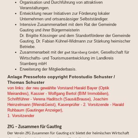
Organisation und Durchführung von attraktiven
Veranstaltungen.
Entwicklung neuer Initiativen zur Förderung lokaler
Unternehmen und ortsansässiger Selbstständiger.
Intensive Zusammenarbeit mit dem Rat der Gemeinde
Gauting und ihrer Bürgermeisterin
Dr. Brigitte Kössinger und dem Standortförderer der Gemeinde
Gauting, Dr. Fabian Kühnel-Widmann zur Stärkung heimischer
Betriebe.
Zusammenarbe
it mit der
, Gesellschaft für
gwt Starnberg GmbH
Wirtschafts- und Tourismusentwicklung im Landkreis
Starnberg mbH
Erweiterung der Mitgliederbasis.
Anlage Pressefoto copyright Fotostudio Schuster /
Thomas Schuster
von links: der neu gewählte Vorstand:Harald Bayer (Optik
Meirandres), Kassier - Wolfgang Bertol (BIM Immobilien),
Schriftführer - Verena Haditsch (Saus&Brause), Joachim
Heinzelmann (Wein&Geist), Kasenprüfer - 2. Vorsitzende - Harald
Ruhbaum (Gautinger Anzeiger),
1. Vorsitzender
ZfG – Zusammen für Gauting
Der Verein ZfG Zusammen für Gauting e.V. bietet der heimischen Wirtschaft