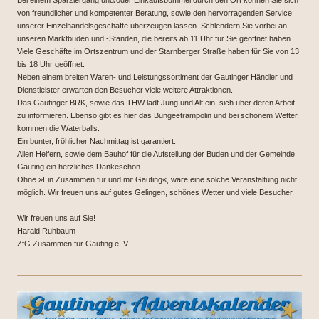
von freundlicher und kompetenter Beratung, sowie den hervorragenden Service
unserer Einzelhandelsgeschäfte überzeugen lassen. Schlendern Sie vorbei an
unseren Marktbuden und -Ständen, die bereits ab 11 Uhr für Sie geöffnet haben.
Viele Geschäfte im Ortszentrum und der Starnberger Straße haben für Sie von 13
bis 18 Uhr geöffnet.
Neben einem breiten Waren- und Leistungssortiment der Gautinger Händler und
Dienstleister erwarten den Besucher viele weitere Attraktionen.
Das Gautinger BRK, sowie das THW lädt Jung und Alt ein, sich über deren Arbeit
zu informieren. Ebenso gibt es hier das Bungeetrampolin und bei schönem Wetter,
kommen die Waterballs.
Ein bunter, fröhlicher Nachmittag ist garantiert.
Allen Helfern, sowie dem Bauhof für die Aufstellung der Buden und der Gemeinde
Gauting ein herzliches Dankeschön.
Ohne »Ein Zusammen für und mit Gauting«, wäre eine solche Veranstaltung nicht
möglich. Wir freuen uns auf gutes Gelingen, schönes Wetter und viele Besucher.
Wir freuen uns auf Sie!
Harald Ruhbaum
ZfG Zusammen für Gauting e. V.