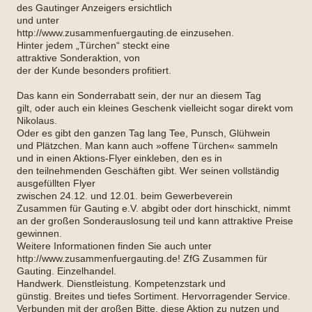
des Gautinger Anzeigers ersichtlich
und unter
http://www.zusammenfuergauting.de einzusehen.
Hinter jedem „Türchen“ steckt eine
attraktive Sonderaktion, von
der der Kunde besonders profitiert.
Das kann ein Sonderrabatt sein, der nur an diesem Tag
gilt, oder auch ein kleines Geschenk vielleicht sogar direkt vom
Nikolaus.
Oder es gibt den ganzen Tag lang Tee, Punsch, Glühwein
und Plätzchen. Man kann auch »offene Türchen« sammeln
und in einen Aktions-Flyer einkleben, den es in
den teilnehmenden Geschäften gibt. Wer seinen vollständig
ausgefüllten Flyer
zwischen 24.12. und 12.01. beim Gewerbeverein
Zusammen für Gauting e.V. abgibt oder dort hinschickt, nimmt
an der großen Sonderauslosung teil und kann attraktive Preise
gewinnen.
Weitere Informationen finden Sie auch unter
http://www.zusammenfuergauting.de! ZfG Zusammen für
Gauting. Einzelhandel.
Handwerk. Dienstleistung. Kompetenzstark und
günstig. Breites und tiefes Sortiment. Hervorragender Service.
Verbunden mit der großen Bitte, diese Aktion zu nutzen und