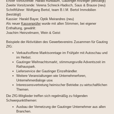
Erster Vorsitzende: Harald Ruhbaum, Gautinger Anzeiger (bestätigt)
Zweite Vorsitzende: Verena Schreck-Hadisch, Saus & Brause (neu)
Schriftführer: Wolfgang Bertol, team B.I.M. Bertol Immobilien
(bestätigt)
Kassier: Harald Bayer, Optik Meirandres (neu)
Als neuer
Kassenprüfer
wurde mit allen Stimmen, bei eigener
Enthaltung, gewählt:
Joachim Heinzelmann, Wein & Geist
Beispiele der Aktivitäten des Gewerbevereins Zusammen für Gauting
ZfG:
Verkaufsoffene Marktsonntage im Frühjahr mit Autoschau und
im Herbst.
Gautinger Weihnachtsmarkt, stimmungsvolle Adventszeit im
Rathauspark.
Lieferservice der Gautinger Einzelhändler.
Weitere Veranstaltungen wie Unternehmerforen,
Unternehmerdialoge usw.
Interessensvertretung heimischer Betriebe zu wirtschaftlichen
Themen.
Die ZfG-Mitglieder treffen sich regelmäßig zu folgenden
Schwerpunktthemen:
Ausbau der Vernetzung der Gautinger Unternehmer aus allen
Branchen.